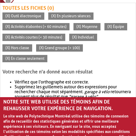
TOUTES LES FICHES (0)
(X) Outil électronique
(X) En plusieurs séances
(X) Activités élaborées (> 60 minutes)
(X) Moyenne
(X) Équipe
(X) Activités courtes (< 30 minutes)
(X) Individuel
(X) Hors classe
(X) Grand groupe (> 100)
(X) En classe seulement
Votre recherche n'a donné aucun résultat
Vérifiez que l'orthographe est correcte.
Supprimez les guillemets autour des expressions pour
rechercher chaque mot séparément.
garage à vélo
retournera
souvent plus de résultat que
"garage à vélo"
.
NOTRE SITE WEB UTILISE DES TÉMOINS AFIN DE
Envisagez d'élargir votre recherche avec
OR
.
garage OR vélo
retournera souvent plus de résultat que
garage à vélo
.
REHAUSSER VOTRE EXPÉRIENCE DE NAVIGATION.
Le site web de Polytechnique Montréal utilise des témoins de connexion
afin de recueillir des statistiques générales et offrir une meilleure
expérience à ses visiteurs. En naviguant sur le site, vous acceptez
l’utilisation de ces témoins selon les modalités spécifiées aux conditions