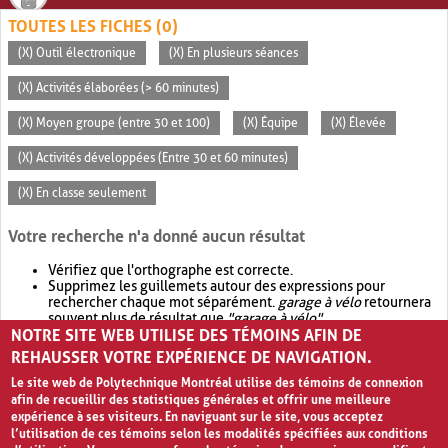
TOUTES LES FICHES (0)
(X) Outil électronique
(X) En plusieurs séances
(X) Activités élaborées (> 60 minutes)
(X) Moyen groupe (entre 30 et 100)
(X) Équipe
(X) Élevée
(X) Activités développées (Entre 30 et 60 minutes)
(X) En classe seulement
Votre recherche n'a donné aucun résultat
Vérifiez que l'orthographe est correcte.
Supprimez les guillemets autour des expressions pour
rechercher chaque mot séparément.
garage à vélo
retournera
souvent plus de résultat que
"garage à vélo"
.
NOTRE SITE WEB UTILISE DES TÉMOINS AFIN DE
Envisagez d'élargir votre recherche avec
OR
.
garage OR vélo
retournera souvent plus de résultat que
garage à vélo
.
REHAUSSER VOTRE EXPÉRIENCE DE NAVIGATION.
Le site web de Polytechnique Montréal utilise des témoins de connexion
afin de recueillir des statistiques générales et offrir une meilleure
expérience à ses visiteurs. En naviguant sur le site, vous acceptez
l’utilisation de ces témoins selon les modalités spécifiées aux conditions