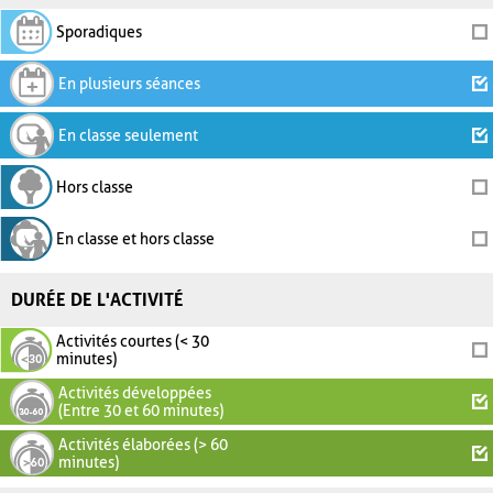
Sporadiques
En plusieurs séances
En classe seulement
Hors classe
En classe et hors classe
DURÉE DE L'ACTIVITÉ
Activités courtes (< 30
minutes)
Activités développées
(Entre 30 et 60 minutes)
Activités élaborées (> 60
minutes)