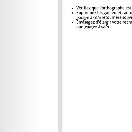
Vérifiez que l'orthographe est
Supprimez les guillemets aut
garage à vélo
retournera souve
Envisagez d'élargir votre rec
que
garage à vélo
.