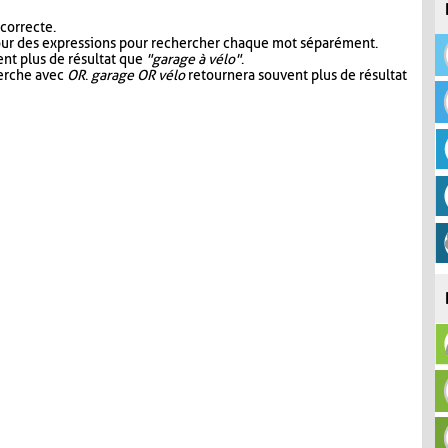
 correcte.
our des expressions pour rechercher chaque mot séparément.
nt plus de résultat que
"garage à vélo"
.
herche avec
OR
.
garage OR vélo
retournera souvent plus de résultat