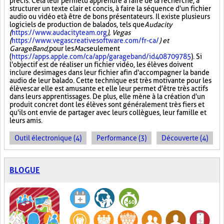
précis. Cela leur permet d'apprendre à faire de la recherche, à
structurer un texte clair et concis, à faire la séquence d'un fichier
audio ou vidéo et à être de bons présentateurs. Il existe plusieurs
logiciels de production de balados, tels que
Audacity
(
https://www.audacityteam.org
), Vegas
(
https://www.vegascreativesoftware.com/fr-ca/
) et
GarageBand,
pour les
Mac
seulement
(
https://apps.apple.com/ca/app/garageband/id408709785
). Si
l'objectif est de réaliser un fichier vidéo, les élèves doivent
inclure des images dans leur fichier afin d'accompagner la bande
audio de leur balado. Cette technique est très motivante pour les
élèves car elle est amusante et elle leur permet d'être très actifs
dans leurs apprentissages. De plus, elle mène à la création d'un
produit concret dont les élèves sont généralement très fiers et
qu'ils ont envie de partager avec leurs collègues, leur famille et
leurs amis.
Outil électronique (4)
Performance (3)
Découverte (4)
BLOGUE