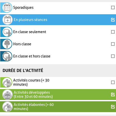
Sporadiques
En plusieurs séances
En classe seulement
Hors classe
En classe et hors classe
DURÉE DE L'ACTIVITÉ
Activités courtes (< 30
minutes)
Activités développées
(Entre 30 et 60 minutes)
Activités élaborées (> 60
minutes)