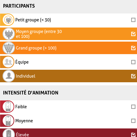
PARTICIPANTS
Petit groupe (< 30)
Moyen groupe (entre 30
et 100)
Grand groupe (> 100)
Équipe
Individuel
INTENSITÉ D'ANIMATION
Faible
Moyenne
Élevée