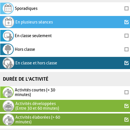
Sporadiques
En plusieurs séances
En classe seulement
Hors classe
En classe et hors classe
DURÉE DE L'ACTIVITÉ
Activités courtes (< 30
minutes)
Activités développées
(Entre 30 et 60 minutes)
Activités élaborées (> 60
minutes)