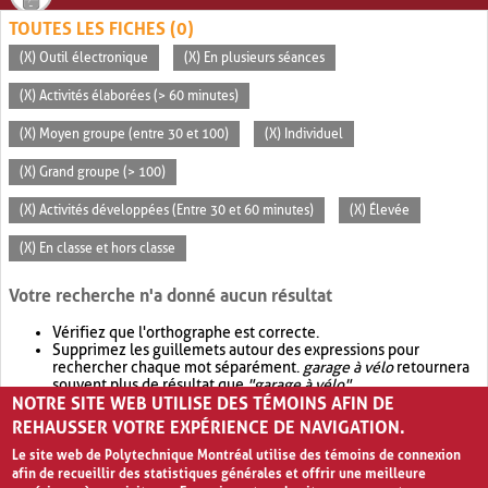
TOUTES LES FICHES (0)
(X) Outil électronique
(X) En plusieurs séances
(X) Activités élaborées (> 60 minutes)
(X) Moyen groupe (entre 30 et 100)
(X) Individuel
(X) Grand groupe (> 100)
(X) Activités développées (Entre 30 et 60 minutes)
(X) Élevée
(X) En classe et hors classe
Votre recherche n'a donné aucun résultat
Vérifiez que l'orthographe est correcte.
Supprimez les guillemets autour des expressions pour
rechercher chaque mot séparément.
garage à vélo
retournera
souvent plus de résultat que
"garage à vélo"
.
NOTRE SITE WEB UTILISE DES TÉMOINS AFIN DE
Envisagez d'élargir votre recherche avec
OR
.
garage OR vélo
retournera souvent plus de résultat que
garage à vélo
.
REHAUSSER VOTRE EXPÉRIENCE DE NAVIGATION.
Le site web de Polytechnique Montréal utilise des témoins de connexion
afin de recueillir des statistiques générales et offrir une meilleure