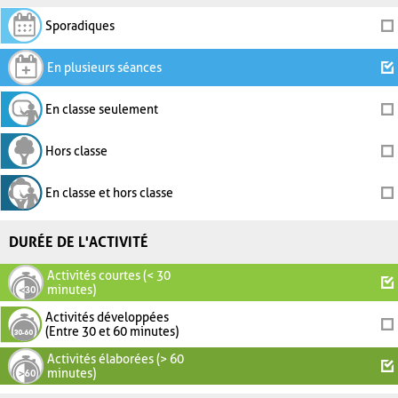
Sporadiques
En plusieurs séances
En classe seulement
Hors classe
En classe et hors classe
DURÉE DE L'ACTIVITÉ
Activités courtes (< 30
minutes)
Activités développées
(Entre 30 et 60 minutes)
Activités élaborées (> 60
minutes)