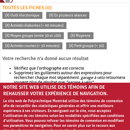
TOUTES LES FICHES (0)
(X) Outil électronique
(X) En plusieurs séances
(X) Activités élaborées (> 60 minutes)
(X) Moyen groupe (entre 30 et 100)
(X) Moyenne
(X) Activités courtes (< 30 minutes)
(X) Petit groupe (< 30)
Votre recherche n'a donné aucun résultat
Vérifiez que l'orthographe est correcte.
Supprimez les guillemets autour des expressions pour
rechercher chaque mot séparément.
garage à vélo
retournera
souvent plus de résultat que
"garage à vélo"
.
NOTRE SITE WEB UTILISE DES TÉMOINS AFIN DE
Envisagez d'élargir votre recherche avec
OR
.
garage OR vélo
retournera souvent plus de résultat que
garage à vélo
.
REHAUSSER VOTRE EXPÉRIENCE DE NAVIGATION.
Le site web de Polytechnique Montréal utilise des témoins de connexion
afin de recueillir des statistiques générales et offrir une meilleure
expérience à ses visiteurs. En naviguant sur le site, vous acceptez
l’utilisation de ces témoins selon les modalités spécifiées aux conditions
d’utilisation. Vous pouvez refuser les témoins de connexion en modifiant
vos paramètres de navigation. Pour en savoir plus sur le recours aux