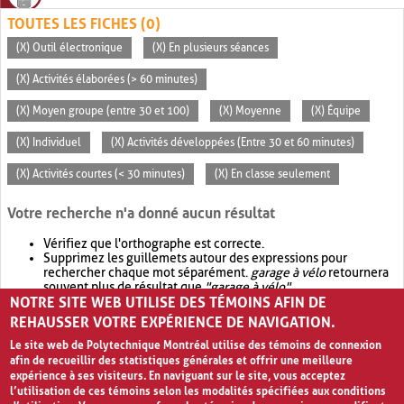
TOUTES LES FICHES (0)
(X) Outil électronique
(X) En plusieurs séances
(X) Activités élaborées (> 60 minutes)
(X) Moyen groupe (entre 30 et 100)
(X) Moyenne
(X) Équipe
(X) Individuel
(X) Activités développées (Entre 30 et 60 minutes)
(X) Activités courtes (< 30 minutes)
(X) En classe seulement
Votre recherche n'a donné aucun résultat
Vérifiez que l'orthographe est correcte.
Supprimez les guillemets autour des expressions pour
rechercher chaque mot séparément.
garage à vélo
retournera
souvent plus de résultat que
"garage à vélo"
.
NOTRE SITE WEB UTILISE DES TÉMOINS AFIN DE
Envisagez d'élargir votre recherche avec
OR
.
garage OR vélo
retournera souvent plus de résultat que
garage à vélo
.
REHAUSSER VOTRE EXPÉRIENCE DE NAVIGATION.
Le site web de Polytechnique Montréal utilise des témoins de connexion
afin de recueillir des statistiques générales et offrir une meilleure
expérience à ses visiteurs. En naviguant sur le site, vous acceptez
l’utilisation de ces témoins selon les modalités spécifiées aux conditions