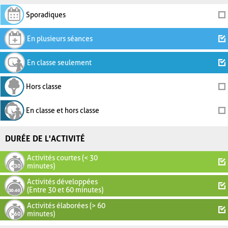
Sporadiques
En plusieurs séances
En classe seulement
Hors classe
En classe et hors classe
DURÉE DE L'ACTIVITÉ
Activités courtes (< 30
minutes)
Activités développées
(Entre 30 et 60 minutes)
Activités élaborées (> 60
minutes)