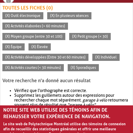
TOUTES LES FICHES (0)
(X) Outil électronique
(X) En plusieurs séances
(X) Activités élaborées (> 60 minutes)
(X) Moyen groupe (entre 30 et 100)
(X) Petit groupe (< 30)
(X) Équipe
(X) Élevée
(X) Activités développées (Entre 30 et 60 minutes)
(X) Individuel
(X) Activités courtes (< 30 minutes)
(X) Sporadiques
Votre recherche n'a donné aucun résultat
Vérifiez que l'orthographe est correcte.
Supprimez les guillemets autour des expressions pour
rechercher chaque mot séparément.
garage à vélo
retournera
souvent plus de résultat que
"garage à vélo"
.
NOTRE SITE WEB UTILISE DES TÉMOINS AFIN DE
Envisagez d'élargir votre recherche avec
OR
.
garage OR vélo
retournera souvent plus de résultat que
garage à vélo
.
REHAUSSER VOTRE EXPÉRIENCE DE NAVIGATION.
Le site web de Polytechnique Montréal utilise des témoins de connexion
afin de recueillir des statistiques générales et offrir une meilleure