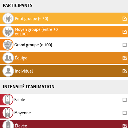
PARTICIPANTS
Petit groupe (< 30)
Moyen groupe (entre 30
et 100)
Grand groupe (> 100)
Équipe
Individuel
INTENSITÉ D'ANIMATION
Faible
Moyenne
Élevée