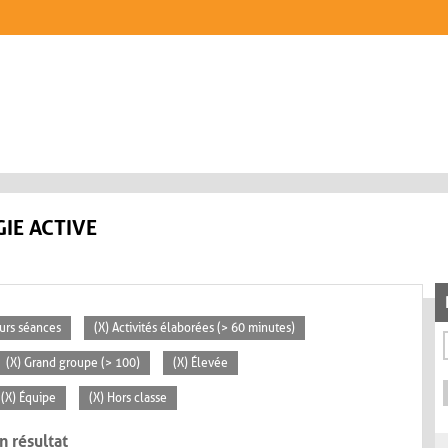
IE ACTIVE
eurs séances
(X) Activités élaborées (> 60 minutes)
(X) Grand groupe (> 100)
(X) Élevée
(X) Équipe
(X) Hors classe
n résultat