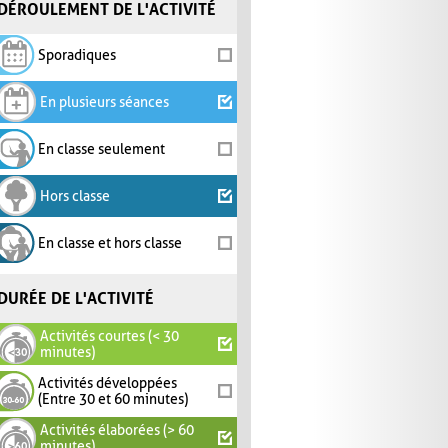
DÉROULEMENT DE L'ACTIVITÉ
Sporadiques
En plusieurs séances
En classe seulement
Hors classe
En classe et hors classe
DURÉE DE L'ACTIVITÉ
Activités courtes (< 30
minutes)
Activités développées
(Entre 30 et 60 minutes)
Activités élaborées (> 60
minutes)