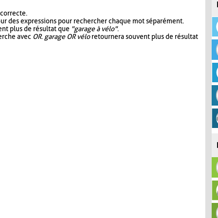
 correcte.
our des expressions pour rechercher chaque mot séparément.
nt plus de résultat que
"garage à vélo"
.
herche avec
OR
.
garage OR vélo
retournera souvent plus de résultat