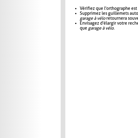
Vérifiez que l'orthographe est
Supprimez les guillemets aut
garage à vélo
retournera souve
Envisagez d'élargir votre rec
que
garage à vélo
.