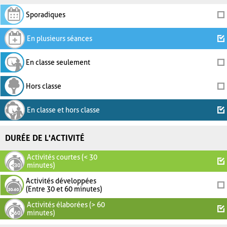
Sporadiques
En plusieurs séances
En classe seulement
Hors classe
En classe et hors classe
DURÉE DE L'ACTIVITÉ
Activités courtes (< 30
minutes)
Activités développées
(Entre 30 et 60 minutes)
Activités élaborées (> 60
minutes)