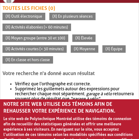
TOUTES LES FICHES (0)
(X) Outil électronique
(X) En plusieurs séances
(X) Activités élaborées (> 60 minutes)
(X) Moyen groupe (entre 30 et 100)
(X) Élevée
(X) Activités courtes (< 30 minutes)
(X) Moyenne
(X) Équipe
(X) En classe et hors classe
Votre recherche n'a donné aucun résultat
Vérifiez que l'orthographe est correcte.
Supprimez les guillemets autour des expressions pour
rechercher chaque mot séparément.
garage à vélo
retournera
souvent plus de résultat que
"garage à vélo"
.
NOTRE SITE WEB UTILISE DES TÉMOINS AFIN DE
Envisagez d'élargir votre recherche avec
OR
.
garage OR vélo
retournera souvent plus de résultat que
garage à vélo
.
REHAUSSER VOTRE EXPÉRIENCE DE NAVIGATION.
Le site web de Polytechnique Montréal utilise des témoins de connexion
afin de recueillir des statistiques générales et offrir une meilleure
expérience à ses visiteurs. En naviguant sur le site, vous acceptez
l’utilisation de ces témoins selon les modalités spécifiées aux conditions