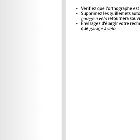
Vérifiez que l'orthographe est
Supprimez les guillemets aut
garage à vélo
retournera souve
Envisagez d'élargir votre rec
que
garage à vélo
.