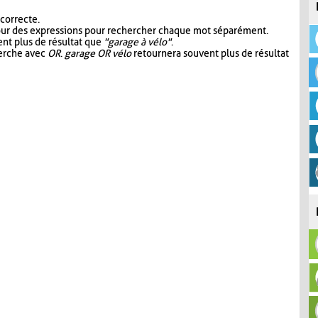
 correcte.
our des expressions pour rechercher chaque mot séparément.
nt plus de résultat que
"garage à vélo"
.
herche avec
OR
.
garage OR vélo
retournera souvent plus de résultat