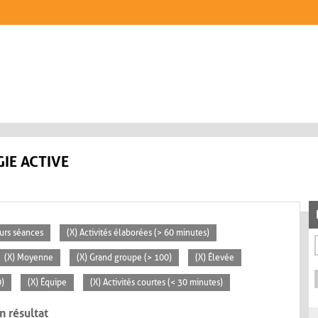
IE ACTIVE
eurs séances
(X) Activités élaborées (> 60 minutes)
(X) Moyenne
(X) Grand groupe (> 100)
(X) Élevée
0)
(X) Équipe
(X) Activités courtes (< 30 minutes)
n résultat