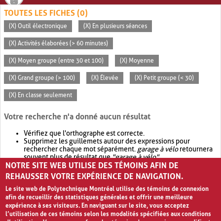
TOUTES LES FICHES (0)
(X) Outil électronique
(X) En plusieurs séances
(X) Activités élaborées (> 60 minutes)
(X) Moyen groupe (entre 30 et 100)
(X) Moyenne
(X) Grand groupe (> 100)
(X) Élevée
(X) Petit groupe (< 30)
(X) En classe seulement
Votre recherche n'a donné aucun résultat
Vérifiez que l'orthographe est correcte.
Supprimez les guillemets autour des expressions pour
rechercher chaque mot séparément.
garage à vélo
retournera
souvent plus de résultat que
"garage à vélo"
.
NOTRE SITE WEB UTILISE DES TÉMOINS AFIN DE
Envisagez d'élargir votre recherche avec
OR
.
garage OR vélo
retournera souvent plus de résultat que
garage à vélo
.
REHAUSSER VOTRE EXPÉRIENCE DE NAVIGATION.
Le site web de Polytechnique Montréal utilise des témoins de connexion
afin de recueillir des statistiques générales et offrir une meilleure
expérience à ses visiteurs. En naviguant sur le site, vous acceptez
l’utilisation de ces témoins selon les modalités spécifiées aux conditions