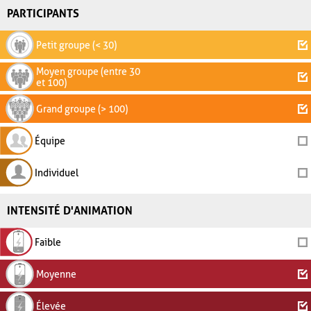
PARTICIPANTS
Petit groupe (< 30)
Moyen groupe (entre 30
et 100)
Grand groupe (> 100)
Équipe
Individuel
INTENSITÉ D'ANIMATION
Faible
Moyenne
Élevée