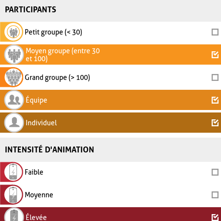
PARTICIPANTS
Petit groupe (< 30)
Moyen groupe (entre 30
et 100)
Grand groupe (> 100)
Équipe
Individuel
INTENSITÉ D'ANIMATION
Faible
Moyenne
Élevée