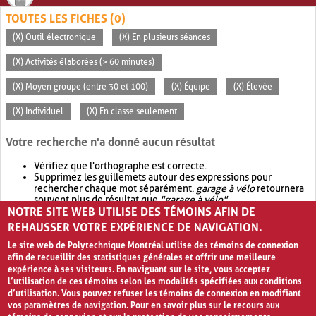
TOUTES LES FICHES (0)
(X) Outil électronique
(X) En plusieurs séances
(X) Activités élaborées (> 60 minutes)
(X) Moyen groupe (entre 30 et 100)
(X) Équipe
(X) Élevée
(X) Individuel
(X) En classe seulement
Votre recherche n'a donné aucun résultat
Vérifiez que l'orthographe est correcte.
Supprimez les guillemets autour des expressions pour
rechercher chaque mot séparément.
garage à vélo
retournera
souvent plus de résultat que
"garage à vélo"
.
NOTRE SITE WEB UTILISE DES TÉMOINS AFIN DE
Envisagez d'élargir votre recherche avec
OR
.
garage OR vélo
retournera souvent plus de résultat que
garage à vélo
.
REHAUSSER VOTRE EXPÉRIENCE DE NAVIGATION.
Le site web de Polytechnique Montréal utilise des témoins de connexion
afin de recueillir des statistiques générales et offrir une meilleure
expérience à ses visiteurs. En naviguant sur le site, vous acceptez
l’utilisation de ces témoins selon les modalités spécifiées aux conditions
d’utilisation. Vous pouvez refuser les témoins de connexion en modifiant
vos paramètres de navigation. Pour en savoir plus sur le recours aux