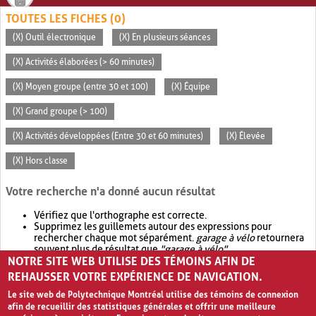
TOUTES LES FICHES (0)
(X) Outil électronique
(X) En plusieurs séances
(X) Activités élaborées (> 60 minutes)
(X) Moyen groupe (entre 30 et 100)
(X) Équipe
(X) Grand groupe (> 100)
(X) Activités développées (Entre 30 et 60 minutes)
(X) Élevée
(X) Hors classe
Votre recherche n'a donné aucun résultat
Vérifiez que l'orthographe est correcte.
Supprimez les guillemets autour des expressions pour
rechercher chaque mot séparément.
garage à vélo
retournera
souvent plus de résultat que
"garage à vélo"
.
NOTRE SITE WEB UTILISE DES TÉMOINS AFIN DE
Envisagez d'élargir votre recherche avec
OR
.
garage OR vélo
retournera souvent plus de résultat que
garage à vélo
.
REHAUSSER VOTRE EXPÉRIENCE DE NAVIGATION.
Le site web de Polytechnique Montréal utilise des témoins de connexion
afin de recueillir des statistiques générales et offrir une meilleure