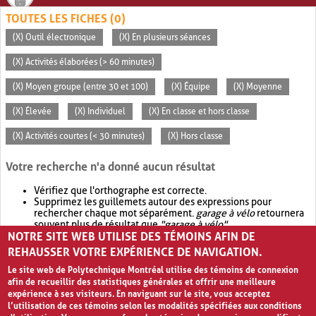
TOUTES LES FICHES (0)
(X) Outil électronique
(X) En plusieurs séances
(X) Activités élaborées (> 60 minutes)
(X) Moyen groupe (entre 30 et 100)
(X) Équipe
(X) Moyenne
(X) Élevée
(X) Individuel
(X) En classe et hors classe
(X) Activités courtes (< 30 minutes)
(X) Hors classe
Votre recherche n'a donné aucun résultat
Vérifiez que l'orthographe est correcte.
Supprimez les guillemets autour des expressions pour
rechercher chaque mot séparément.
garage à vélo
retournera
souvent plus de résultat que
"garage à vélo"
.
NOTRE SITE WEB UTILISE DES TÉMOINS AFIN DE
Envisagez d'élargir votre recherche avec
OR
.
garage OR vélo
retournera souvent plus de résultat que
garage à vélo
.
REHAUSSER VOTRE EXPÉRIENCE DE NAVIGATION.
Le site web de Polytechnique Montréal utilise des témoins de connexion
afin de recueillir des statistiques générales et offrir une meilleure
expérience à ses visiteurs. En naviguant sur le site, vous acceptez
l’utilisation de ces témoins selon les modalités spécifiées aux conditions