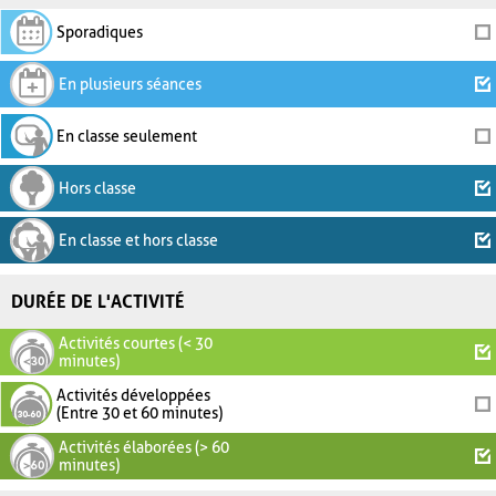
Sporadiques
En plusieurs séances
En classe seulement
Hors classe
En classe et hors classe
DURÉE DE L'ACTIVITÉ
Activités courtes (< 30
minutes)
Activités développées
(Entre 30 et 60 minutes)
Activités élaborées (> 60
minutes)