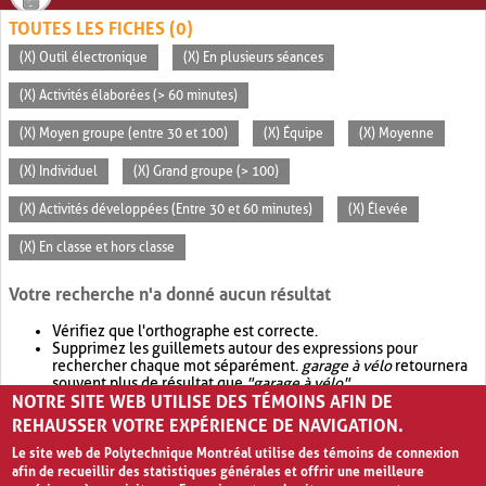
TOUTES LES FICHES (0)
(X) Outil électronique
(X) En plusieurs séances
(X) Activités élaborées (> 60 minutes)
(X) Moyen groupe (entre 30 et 100)
(X) Équipe
(X) Moyenne
(X) Individuel
(X) Grand groupe (> 100)
(X) Activités développées (Entre 30 et 60 minutes)
(X) Élevée
(X) En classe et hors classe
Votre recherche n'a donné aucun résultat
Vérifiez que l'orthographe est correcte.
Supprimez les guillemets autour des expressions pour
rechercher chaque mot séparément.
garage à vélo
retournera
souvent plus de résultat que
"garage à vélo"
.
NOTRE SITE WEB UTILISE DES TÉMOINS AFIN DE
Envisagez d'élargir votre recherche avec
OR
.
garage OR vélo
retournera souvent plus de résultat que
garage à vélo
.
REHAUSSER VOTRE EXPÉRIENCE DE NAVIGATION.
Le site web de Polytechnique Montréal utilise des témoins de connexion
afin de recueillir des statistiques générales et offrir une meilleure