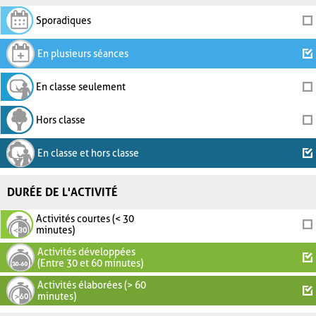
Sporadiques
En plusieurs séances
En classe seulement
Hors classe
En classe et hors classe
DURÉE DE L'ACTIVITÉ
Activités courtes (< 30
minutes)
Activités développées
(Entre 30 et 60 minutes)
Activités élaborées (> 60
minutes)