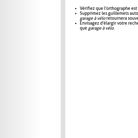
Vérifiez que l'orthographe est
Supprimez les guillemets aut
garage à vélo
retournera souve
Envisagez d'élargir votre rec
que
garage à vélo
.