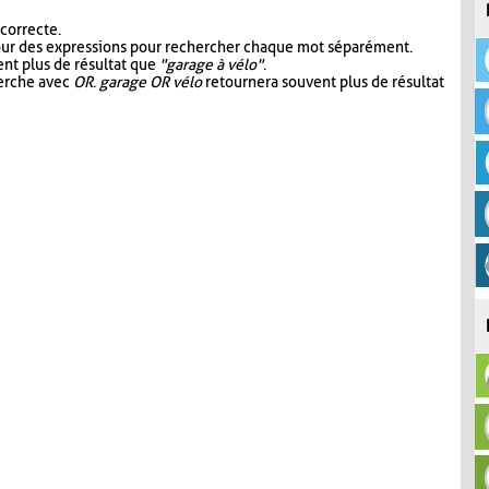
 correcte.
our des expressions pour rechercher chaque mot séparément.
nt plus de résultat que
"garage à vélo"
.
herche avec
OR
.
garage OR vélo
retournera souvent plus de résultat