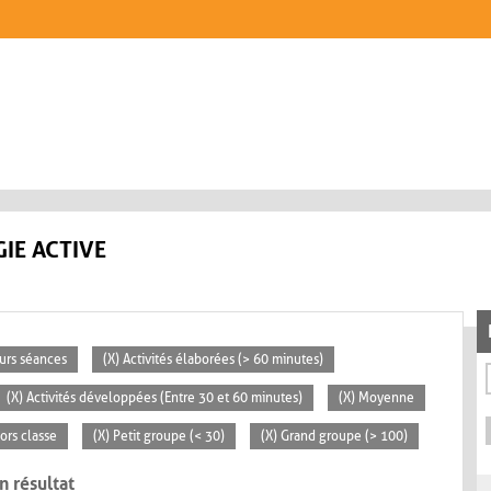
IE ACTIVE
eurs séances
(X) Activités élaborées (> 60 minutes)
(X) Activités développées (Entre 30 et 60 minutes)
(X) Moyenne
ors classe
(X) Petit groupe (< 30)
(X) Grand groupe (> 100)
n résultat