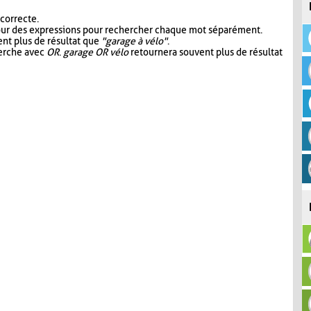
 correcte.
our des expressions pour rechercher chaque mot séparément.
nt plus de résultat que
"garage à vélo"
.
herche avec
OR
.
garage OR vélo
retournera souvent plus de résultat