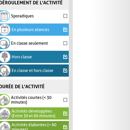
DÉROULEMENT DE L'ACTIVITÉ
Sporadiques
En plusieurs séances
En classe seulement
Hors classe
En classe et hors classe
DURÉE DE L'ACTIVITÉ
Activités courtes (< 30
minutes)
Activités développées
(Entre 30 et 60 minutes)
Activités élaborées (> 60
minutes)