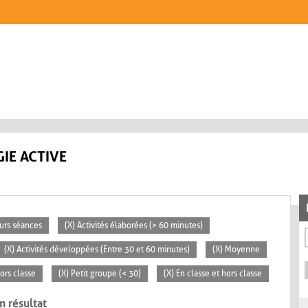
IE ACTIVE
eurs séances
(X) Activités élaborées (> 60 minutes)
(X) Activités développées (Entre 30 et 60 minutes)
(X) Moyenne
ors classe
(X) Petit groupe (< 30)
(X) En classe et hors classe
n résultat