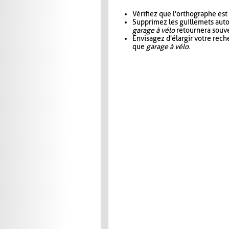
Vérifiez que l'orthographe est
Supprimez les guillemets aut
garage à vélo
retournera souve
Envisagez d'élargir votre rec
que
garage à vélo
.