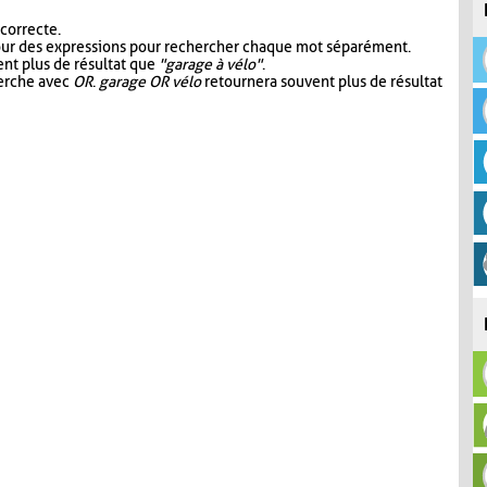
 correcte.
our des expressions pour rechercher chaque mot séparément.
nt plus de résultat que
"garage à vélo"
.
herche avec
OR
.
garage OR vélo
retournera souvent plus de résultat