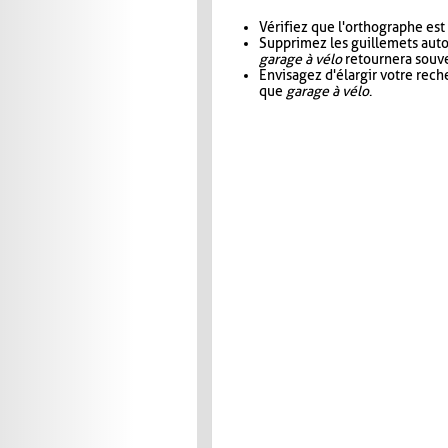
Vérifiez que l'orthographe est
Supprimez les guillemets aut
garage à vélo
retournera souve
Envisagez d'élargir votre rec
que
garage à vélo
.