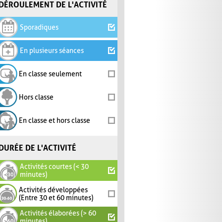
DÉROULEMENT DE L'ACTIVITÉ
Sporadiques
En plusieurs séances
En classe seulement
Hors classe
En classe et hors classe
DURÉE DE L'ACTIVITÉ
Activités courtes (< 30
minutes)
Activités développées
(Entre 30 et 60 minutes)
Activités élaborées (> 60
minutes)