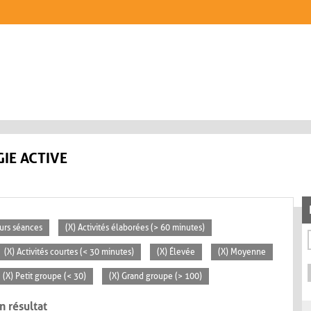
IE ACTIVE
eurs séances
(X) Activités élaborées (> 60 minutes)
(X) Activités courtes (< 30 minutes)
(X) Élevée
(X) Moyenne
(X) Petit groupe (< 30)
(X) Grand groupe (> 100)
n résultat