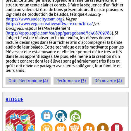
précis. Cela leur permet d'apprendre à faire de la recherche, à
structurer un texte clair et concis, à faire la séquence d'un fichier
audio ou vidéo et à être de bons présentateurs. Il existe plusieurs
logiciels de production de balados, tels que
Audacity
(
https://www.audacityteam.org
), Vegas
(
https://www.vegascreativesoftware.com/fr-ca/
) et
GarageBand,
pour les
Mac
seulement
(
https://apps.apple.com/ca/app/garageband/id408709785
). Si
l'objectif est de réaliser un fichier vidéo, les élèves doivent
inclure des images dans leur fichier afin d'accompagner la bande
audio de leur balado. Cette technique est très motivante pour les
élèves car elle est amusante et elle leur permet d'être très actifs
dans leurs apprentissages. De plus, elle mène à la création d'un
produit concret dont les élèves sont généralement très fiers et
qu'ils ont envie de partager avec leurs collègues, leur famille et
leurs amis.
Outil électronique (4)
Performance (3)
Découverte (4)
BLOGUE