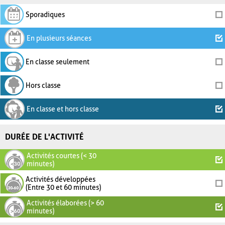
Sporadiques
En plusieurs séances
En classe seulement
Hors classe
En classe et hors classe
DURÉE DE L'ACTIVITÉ
Activités courtes (< 30
minutes)
Activités développées
(Entre 30 et 60 minutes)
Activités élaborées (> 60
minutes)