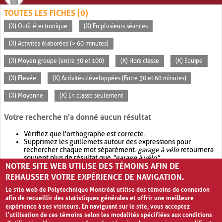
TOUTES LES FICHES (0)
(X) Outil électronique
(X) En plusieurs séances
(X) Activités élaborées (> 60 minutes)
(X) Moyen groupe (entre 30 et 100)
(X) Hors classe
(X) Équipe
(X) Élevée
(X) Activités développées (Entre 30 et 60 minutes)
(X) Moyenne
(X) En classe seulement
Votre recherche n'a donné aucun résultat
Vérifiez que l'orthographe est correcte.
Supprimez les guillemets autour des expressions pour
rechercher chaque mot séparément.
garage à vélo
retournera
souvent plus de résultat que
"garage à vélo"
.
NOTRE SITE WEB UTILISE DES TÉMOINS AFIN DE
Envisagez d'élargir votre recherche avec
OR
.
garage OR vélo
retournera souvent plus de résultat que
garage à vélo
.
REHAUSSER VOTRE EXPÉRIENCE DE NAVIGATION.
Le site web de Polytechnique Montréal utilise des témoins de connexion
afin de recueillir des statistiques générales et offrir une meilleure
expérience à ses visiteurs. En naviguant sur le site, vous acceptez
l’utilisation de ces témoins selon les modalités spécifiées aux conditions