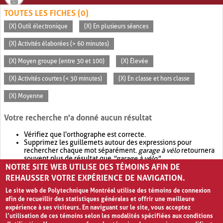
TOUTES LES FICHES (0)
(X) Outil électronique
(X) En plusieurs séances
(X) Activités élaborées (> 60 minutes)
(X) Moyen groupe (entre 30 et 100)
(X) Élevée
(X) Activités courtes (< 30 minutes)
(X) En classe et hors classe
(X) Moyenne
Votre recherche n'a donné aucun résultat
Vérifiez que l'orthographe est correcte.
Supprimez les guillemets autour des expressions pour
rechercher chaque mot séparément.
garage à vélo
retournera
souvent plus de résultat que
"garage à vélo"
.
NOTRE SITE WEB UTILISE DES TÉMOINS AFIN DE
Envisagez d'élargir votre recherche avec
OR
.
garage OR vélo
retournera souvent plus de résultat que
garage à vélo
.
REHAUSSER VOTRE EXPÉRIENCE DE NAVIGATION.
Le site web de Polytechnique Montréal utilise des témoins de connexion
afin de recueillir des statistiques générales et offrir une meilleure
expérience à ses visiteurs. En naviguant sur le site, vous acceptez
l’utilisation de ces témoins selon les modalités spécifiées aux conditions