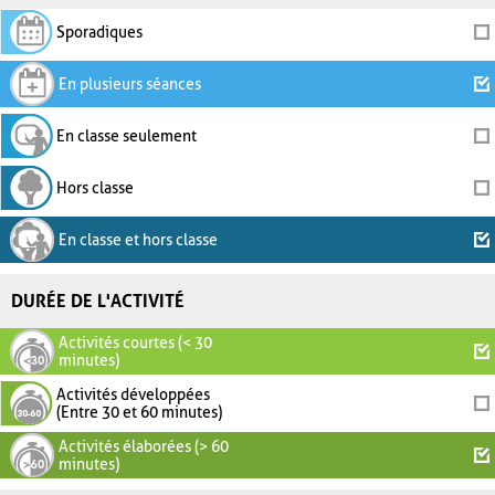
Sporadiques
En plusieurs séances
En classe seulement
Hors classe
En classe et hors classe
DURÉE DE L'ACTIVITÉ
Activités courtes (< 30
minutes)
Activités développées
(Entre 30 et 60 minutes)
Activités élaborées (> 60
minutes)