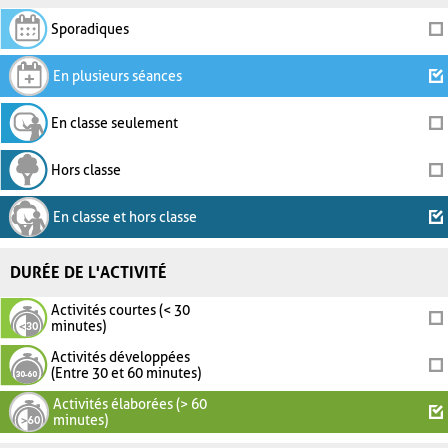
Sporadiques
En plusieurs séances
En classe seulement
Hors classe
En classe et hors classe
DURÉE DE L'ACTIVITÉ
Activités courtes (< 30
minutes)
Activités développées
(Entre 30 et 60 minutes)
Activités élaborées (> 60
minutes)