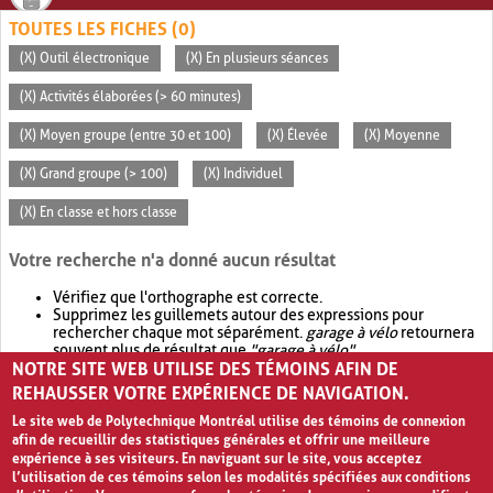
TOUTES LES FICHES (0)
(X) Outil électronique
(X) En plusieurs séances
(X) Activités élaborées (> 60 minutes)
(X) Moyen groupe (entre 30 et 100)
(X) Élevée
(X) Moyenne
(X) Grand groupe (> 100)
(X) Individuel
(X) En classe et hors classe
Votre recherche n'a donné aucun résultat
Vérifiez que l'orthographe est correcte.
Supprimez les guillemets autour des expressions pour
rechercher chaque mot séparément.
garage à vélo
retournera
souvent plus de résultat que
"garage à vélo"
.
NOTRE SITE WEB UTILISE DES TÉMOINS AFIN DE
Envisagez d'élargir votre recherche avec
OR
.
garage OR vélo
retournera souvent plus de résultat que
garage à vélo
.
REHAUSSER VOTRE EXPÉRIENCE DE NAVIGATION.
Le site web de Polytechnique Montréal utilise des témoins de connexion
afin de recueillir des statistiques générales et offrir une meilleure
expérience à ses visiteurs. En naviguant sur le site, vous acceptez
l’utilisation de ces témoins selon les modalités spécifiées aux conditions