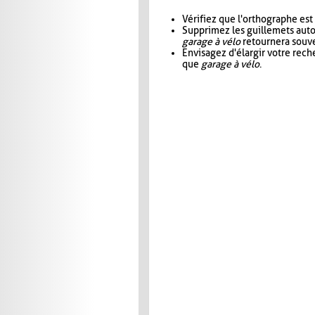
Vérifiez que l'orthographe est
Supprimez les guillemets aut
garage à vélo
retournera souve
Envisagez d'élargir votre rec
que
garage à vélo
.