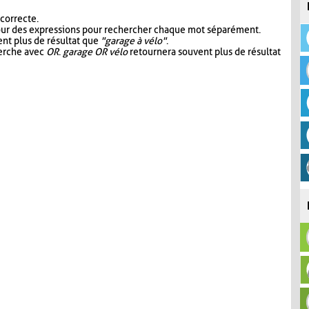
 correcte.
our des expressions pour rechercher chaque mot séparément.
nt plus de résultat que
"garage à vélo"
.
herche avec
OR
.
garage OR vélo
retournera souvent plus de résultat