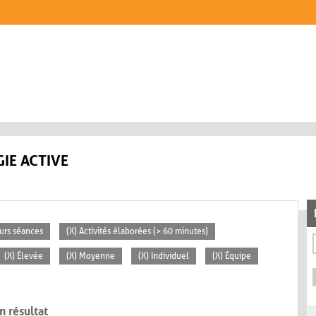
IE ACTIVE
eurs séances
(X) Activités élaborées (> 60 minutes)
(X) Élevée
(X) Moyenne
(X) Individuel
(X) Équipe
n résultat