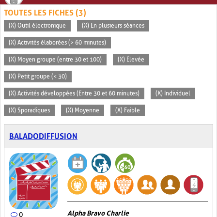
TOUTES LES FICHES (3)
(X) Outil électronique
(X) En plusieurs séances
(X) Activités élaborées (> 60 minutes)
(X) Moyen groupe (entre 30 et 100)
(X) Élevée
(X) Petit groupe (< 30)
(X) Activités développées (Entre 30 et 60 minutes)
(X) Individuel
(X) Sporadiques
(X) Moyenne
(X) Faible
BALADODIFFUSION
Alpha Bravo Charlie
0