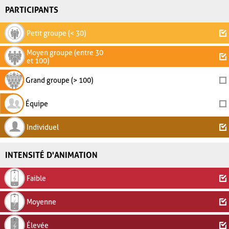
PARTICIPANTS
Petit groupe (< 30)
Moyen groupe (entre 30
et 100)
Grand groupe (> 100)
Équipe
Individuel
INTENSITÉ D'ANIMATION
Faible
Moyenne
Élevée