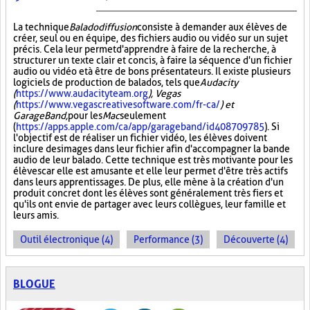
La technique
Baladodiffusion
consiste à demander aux élèves de
créer, seul ou en équipe, des fichiers audio ou vidéo sur un sujet
précis. Cela leur permet d'apprendre à faire de la recherche, à
structurer un texte clair et concis, à faire la séquence d'un fichier
audio ou vidéo et à être de bons présentateurs. Il existe plusieurs
logiciels de production de balados, tels que
Audacity
(
https://www.audacityteam.org
), Vegas
(
https://www.vegascreativesoftware.com/fr-ca/
) et
GarageBand,
pour les
Mac
seulement
(
https://apps.apple.com/ca/app/garageband/id408709785
). Si
l'objectif est de réaliser un fichier vidéo, les élèves doivent
inclure des images dans leur fichier afin d'accompagner la bande
audio de leur balado. Cette technique est très motivante pour les
élèves car elle est amusante et elle leur permet d'être très actifs
dans leurs apprentissages. De plus, elle mène à la création d'un
produit concret dont les élèves sont généralement très fiers et
qu'ils ont envie de partager avec leurs collègues, leur famille et
leurs amis.
Outil électronique (4)
Performance (3)
Découverte (4)
BLOGUE