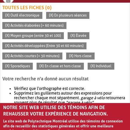
TOUTES LES FICHES (0)
(X) Outil électronique
(X) En plusieurs séances
(X) Activités élaborées (> 60 minutes)
(X) Moyen groupe (entre 30 et 100)
(X) Élevée
(X) Activités développées (Entre 30 et 60 minutes)
(X) Activités courtes (< 30 minutes)
(X) Hors classe
(X) Sporadiques
(X) En classe et hors classe
(X) Individuel
Votre recherche n'a donné aucun résultat
Vérifiez que l'orthographe est correcte.
Supprimez les guillemets autour des expressions pour
rechercher chaque mot séparément.
garage à vélo
retournera
souvent plus de résultat que
"garage à vélo"
.
NOTRE SITE WEB UTILISE DES TÉMOINS AFIN DE
Envisagez d'élargir votre recherche avec
OR
.
garage OR vélo
retournera souvent plus de résultat que
garage à vélo
.
REHAUSSER VOTRE EXPÉRIENCE DE NAVIGATION.
Le site web de Polytechnique Montréal utilise des témoins de connexion
afin de recueillir des statistiques générales et offrir une meilleure