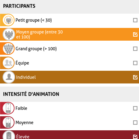
PARTICIPANTS
Petit groupe (< 30)
Moyen groupe (entre 30
et 100)
Grand groupe (> 100)
Équipe
Individuel
INTENSITÉ D'ANIMATION
Faible
Moyenne
Élevée