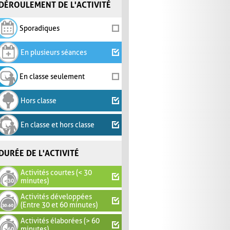
DÉROULEMENT DE L'ACTIVITÉ
Sporadiques
En plusieurs séances
En classe seulement
Hors classe
En classe et hors classe
DURÉE DE L'ACTIVITÉ
Activités courtes (< 30
minutes)
Activités développées
(Entre 30 et 60 minutes)
Activités élaborées (> 60
minutes)