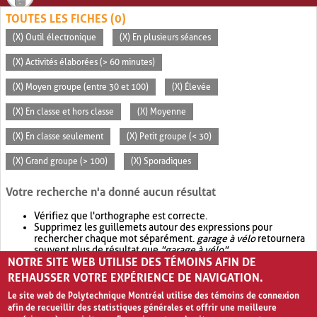
TOUTES LES FICHES (0)
(X) Outil électronique
(X) En plusieurs séances
(X) Activités élaborées (> 60 minutes)
(X) Moyen groupe (entre 30 et 100)
(X) Élevée
(X) En classe et hors classe
(X) Moyenne
(X) En classe seulement
(X) Petit groupe (< 30)
(X) Grand groupe (> 100)
(X) Sporadiques
Votre recherche n'a donné aucun résultat
Vérifiez que l'orthographe est correcte.
Supprimez les guillemets autour des expressions pour
rechercher chaque mot séparément.
garage à vélo
retournera
souvent plus de résultat que
"garage à vélo"
.
NOTRE SITE WEB UTILISE DES TÉMOINS AFIN DE
Envisagez d'élargir votre recherche avec
OR
.
garage OR vélo
retournera souvent plus de résultat que
garage à vélo
.
REHAUSSER VOTRE EXPÉRIENCE DE NAVIGATION.
Le site web de Polytechnique Montréal utilise des témoins de connexion
afin de recueillir des statistiques générales et offrir une meilleure