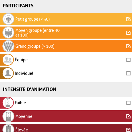
PARTICIPANTS
Petit groupe (< 30)
Moyen groupe (entre 30
et 100)
Grand groupe (> 100)
Équipe
Individuel
INTENSITÉ D'ANIMATION
Faible
Moyenne
Élevée