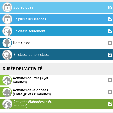
Sporadiques
En plusieurs séances
En classe seulement
Hors classe
En classe et hors classe
DURÉE DE L'ACTIVITÉ
Activités courtes (< 30
minutes)
Activités développées
(Entre 30 et 60 minutes)
Activités élaborées (> 60
minutes)