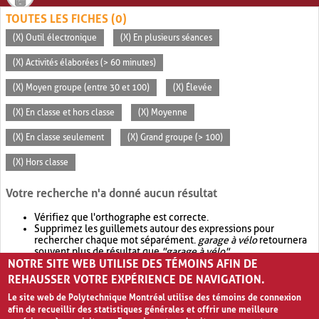
TOUTES LES FICHES (0)
(X) Outil électronique
(X) En plusieurs séances
(X) Activités élaborées (> 60 minutes)
(X) Moyen groupe (entre 30 et 100)
(X) Élevée
(X) En classe et hors classe
(X) Moyenne
(X) En classe seulement
(X) Grand groupe (> 100)
(X) Hors classe
Votre recherche n'a donné aucun résultat
Vérifiez que l'orthographe est correcte.
Supprimez les guillemets autour des expressions pour
rechercher chaque mot séparément.
garage à vélo
retournera
souvent plus de résultat que
"garage à vélo"
.
NOTRE SITE WEB UTILISE DES TÉMOINS AFIN DE
Envisagez d'élargir votre recherche avec
OR
.
garage OR vélo
retournera souvent plus de résultat que
garage à vélo
.
REHAUSSER VOTRE EXPÉRIENCE DE NAVIGATION.
Le site web de Polytechnique Montréal utilise des témoins de connexion
afin de recueillir des statistiques générales et offrir une meilleure