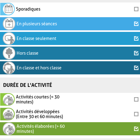
Sporadiques
En plusieurs séances
En classe seulement
Hors classe
En classe et hors classe
DURÉE DE L'ACTIVITÉ
Activités courtes (< 30
minutes)
Activités développées
(Entre 30 et 60 minutes)
Activités élaborées (> 60
minutes)