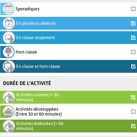
Sporadiques
En plusieurs séances
En classe seulement
Hors classe
En classe et hors classe
DURÉE DE L'ACTIVITÉ
Activités courtes (< 30
minutes)
Activités développées
(Entre 30 et 60 minutes)
Activités élaborées (> 60
minutes)