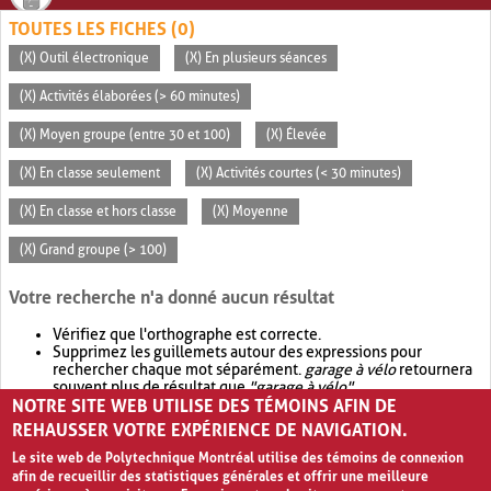
TOUTES LES FICHES (0)
(X) Outil électronique
(X) En plusieurs séances
(X) Activités élaborées (> 60 minutes)
(X) Moyen groupe (entre 30 et 100)
(X) Élevée
(X) En classe seulement
(X) Activités courtes (< 30 minutes)
(X) En classe et hors classe
(X) Moyenne
(X) Grand groupe (> 100)
Votre recherche n'a donné aucun résultat
Vérifiez que l'orthographe est correcte.
Supprimez les guillemets autour des expressions pour
rechercher chaque mot séparément.
garage à vélo
retournera
souvent plus de résultat que
"garage à vélo"
.
NOTRE SITE WEB UTILISE DES TÉMOINS AFIN DE
Envisagez d'élargir votre recherche avec
OR
.
garage OR vélo
retournera souvent plus de résultat que
garage à vélo
.
REHAUSSER VOTRE EXPÉRIENCE DE NAVIGATION.
Le site web de Polytechnique Montréal utilise des témoins de connexion
afin de recueillir des statistiques générales et offrir une meilleure