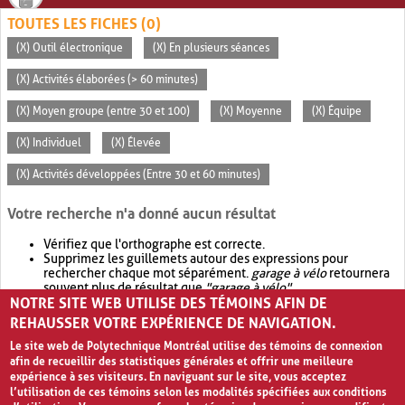
TOUTES LES FICHES (0)
(X) Outil électronique
(X) En plusieurs séances
(X) Activités élaborées (> 60 minutes)
(X) Moyen groupe (entre 30 et 100)
(X) Moyenne
(X) Équipe
(X) Individuel
(X) Élevée
(X) Activités développées (Entre 30 et 60 minutes)
Votre recherche n'a donné aucun résultat
Vérifiez que l'orthographe est correcte.
Supprimez les guillemets autour des expressions pour
rechercher chaque mot séparément.
garage à vélo
retournera
souvent plus de résultat que
"garage à vélo"
.
NOTRE SITE WEB UTILISE DES TÉMOINS AFIN DE
Envisagez d'élargir votre recherche avec
OR
.
garage OR vélo
retournera souvent plus de résultat que
garage à vélo
.
REHAUSSER VOTRE EXPÉRIENCE DE NAVIGATION.
Le site web de Polytechnique Montréal utilise des témoins de connexion
afin de recueillir des statistiques générales et offrir une meilleure
expérience à ses visiteurs. En naviguant sur le site, vous acceptez
l’utilisation de ces témoins selon les modalités spécifiées aux conditions