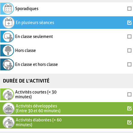
Sporadiques
En plusieurs séances
En classe seulement
Hors classe
En classe et hors classe
DURÉE DE L'ACTIVITÉ
Activités courtes (< 30
minutes)
Activités développées
(Entre 30 et 60 minutes)
Activités élaborées (> 60
minutes)