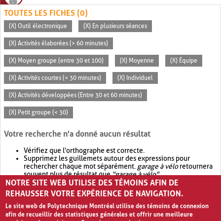
TOUTES LES FICHES (0)
(X) Outil électronique
(X) En plusieurs séances
(X) Activités élaborées (> 60 minutes)
(X) Moyen groupe (entre 30 et 100)
(X) Moyenne
(X) Équipe
(X) Activités courtes (< 30 minutes)
(X) Individuel
(X) Activités développées (Entre 30 et 60 minutes)
(X) Petit groupe (< 30)
Votre recherche n'a donné aucun résultat
Vérifiez que l'orthographe est correcte.
Supprimez les guillemets autour des expressions pour
rechercher chaque mot séparément.
garage à vélo
retournera
souvent plus de résultat que
"garage à vélo"
.
NOTRE SITE WEB UTILISE DES TÉMOINS AFIN DE
Envisagez d'élargir votre recherche avec
OR
.
garage OR vélo
retournera souvent plus de résultat que
garage à vélo
.
REHAUSSER VOTRE EXPÉRIENCE DE NAVIGATION.
Le site web de Polytechnique Montréal utilise des témoins de connexion
afin de recueillir des statistiques générales et offrir une meilleure