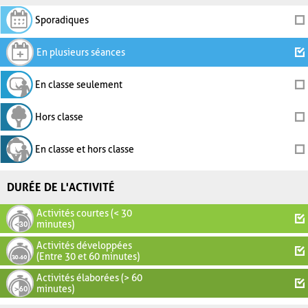
Sporadiques
En plusieurs séances
En classe seulement
Hors classe
En classe et hors classe
DURÉE DE L'ACTIVITÉ
Activités courtes (< 30
minutes)
Activités développées
(Entre 30 et 60 minutes)
Activités élaborées (> 60
minutes)