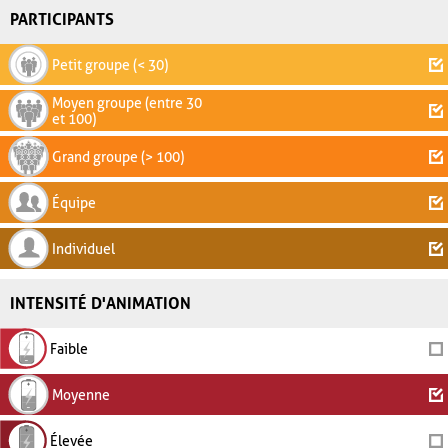
PARTICIPANTS
Petit groupe (< 30)
Moyen groupe (entre 30
et 100)
Grand groupe (> 100)
Équipe
Individuel
INTENSITÉ D'ANIMATION
Faible
Moyenne
Élevée