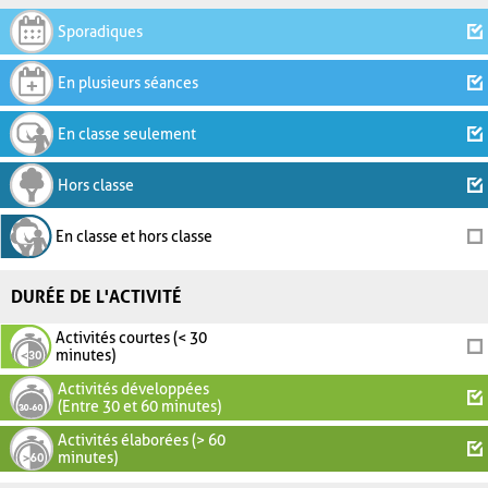
Sporadiques
En plusieurs séances
En classe seulement
Hors classe
En classe et hors classe
DURÉE DE L'ACTIVITÉ
Activités courtes (< 30
minutes)
Activités développées
(Entre 30 et 60 minutes)
Activités élaborées (> 60
minutes)