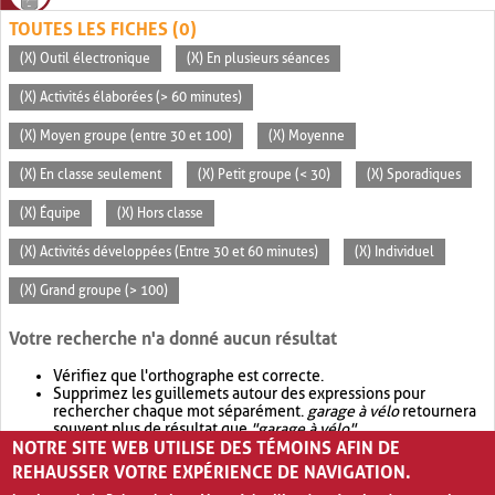
TOUTES LES FICHES (0)
(X) Outil électronique
(X) En plusieurs séances
(X) Activités élaborées (> 60 minutes)
(X) Moyen groupe (entre 30 et 100)
(X) Moyenne
(X) En classe seulement
(X) Petit groupe (< 30)
(X) Sporadiques
(X) Équipe
(X) Hors classe
(X) Activités développées (Entre 30 et 60 minutes)
(X) Individuel
(X) Grand groupe (> 100)
Votre recherche n'a donné aucun résultat
Vérifiez que l'orthographe est correcte.
Supprimez les guillemets autour des expressions pour
rechercher chaque mot séparément.
garage à vélo
retournera
souvent plus de résultat que
"garage à vélo"
.
NOTRE SITE WEB UTILISE DES TÉMOINS AFIN DE
Envisagez d'élargir votre recherche avec
OR
.
garage OR vélo
retournera souvent plus de résultat que
garage à vélo
.
REHAUSSER VOTRE EXPÉRIENCE DE NAVIGATION.