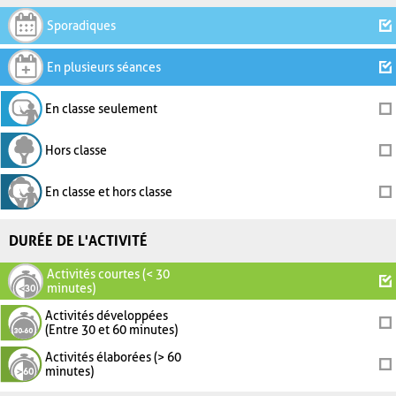
Sporadiques
En plusieurs séances
En classe seulement
Hors classe
En classe et hors classe
DURÉE DE L'ACTIVITÉ
Activités courtes (< 30
minutes)
Activités développées
(Entre 30 et 60 minutes)
Activités élaborées (> 60
minutes)