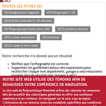
TOUTES LES FICHES (0)
(X) Enseignement magistral
(X) Petit groupe (< 30)
(X) Activités élaborées (> 60 minutes)
(X) Moyen groupe (entre 30 et 100)
(X) En plusieurs séances
(X) En classe seulement
(X) Individuel
(X) En classe et hors classe
Votre recherche n'a donné aucun résultat
Vérifiez que l'orthographe est correcte.
Supprimez les guillemets autour des expressions pour
rechercher chaque mot séparément.
garage à vélo
retournera
souvent plus de résultat que
"garage à vélo"
.
NOTRE SITE WEB UTILISE DES TÉMOINS AFIN DE
Envisagez d'élargir votre recherche avec
OR
.
garage OR vélo
retournera souvent plus de résultat que
garage à vélo
.
REHAUSSER VOTRE EXPÉRIENCE DE NAVIGATION.
Le site web de Polytechnique Montréal utilise des témoins de connexion
afin de recueillir des statistiques générales et offrir une meilleure
expérience à ses visiteurs. En naviguant sur le site, vous acceptez
l’utilisation de ces témoins selon les modalités spécifiées aux conditions