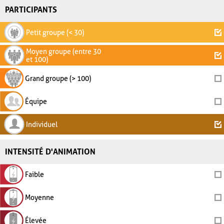
PARTICIPANTS
Petit groupe (< 30)
Moyen groupe (entre 30
et 100)
Grand groupe (> 100)
Équipe
Individuel
INTENSITÉ D'ANIMATION
Faible
Moyenne
Élevée