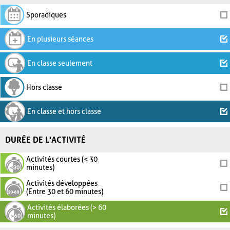
Sporadiques
En plusieurs séances
En classe seulement
Hors classe
En classe et hors classe
DURÉE DE L'ACTIVITÉ
Activités courtes (< 30
minutes)
Activités développées
(Entre 30 et 60 minutes)
Activités élaborées (> 60
minutes)