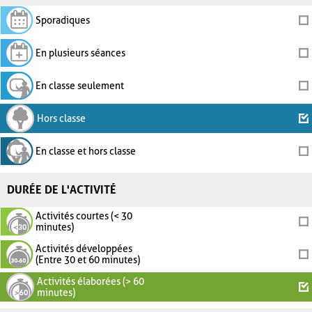
Sporadiques
En plusieurs séances
En classe seulement
Hors classe
En classe et hors classe
DURÉE DE L'ACTIVITÉ
Activités courtes (< 30
minutes)
Activités développées
(Entre 30 et 60 minutes)
Activités élaborées (> 60
minutes)