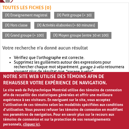
TOUTES LES FICHES (0)
(X) Enseignement magistral
(X) Petit groupe (< 30)
(X) Hors classe
(X) Activités élaborées (> 60 minutes)
(X) Grand groupe (> 100)
(X) Moyen groupe (entre 30 et 100)
Votre recherche n'a donné aucun résultat
Vérifiez que l'orthographe est correcte.
Supprimez les guillemets autour des expressions pour
rechercher chaque mot séparément.
garage à vélo
retournera
souvent plus de résultat que
"garage à vélo"
.
NOTRE SITE WEB UTILISE DES TÉMOINS AFIN DE
Envisagez d'élargir votre recherche avec
OR
.
garage OR vélo
retournera souvent plus de résultat que
garage à vélo
.
REHAUSSER VOTRE EXPÉRIENCE DE NAVIGATION.
Le site web de Polytechnique Montréal utilise des témoins de connexion
afin de recueillir des statistiques générales et offrir une meilleure
expérience à ses visiteurs. En naviguant sur le site, vous acceptez
l’utilisation de ces témoins selon les modalités spécifiées aux conditions
d’utilisation. Vous pouvez refuser les témoins de connexion en modifiant
vos paramètres de navigation. Pour en savoir plus sur le recours aux
témoins de connexion et sur la protection de vos renseignements
personnels,
cliquez ici
.
Avis de confidentialité et conditions d’utilisation