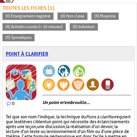
TOUTES LES FICHES (1)
(X) Enseignement magistral
(X) Hors classe
(X) Moyenne
(X) Activités courtes (< 30 minutes)
(X) Individuel
(X) Sporadiques
POINT À CLARIFIER
Un point m'embrouille...
0
Tel que son nom l'indique, la technique du
Point à clarifier
requiert
que les élèves ciblent un point qui nécessite des éclaircissements
après une leçon, une discussion, la réalisation d'un devoir, la
lecture d'un texte ou le visionnement d'un film ou d'une pièce de
théâtre. Cette formule pédagogique est donc facile à mettre en