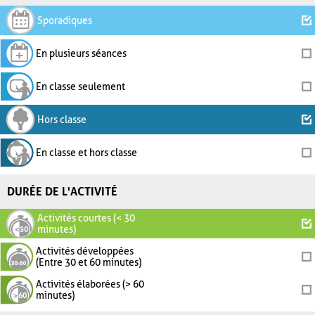
Sporadiques
En plusieurs séances
En classe seulement
Hors classe
En classe et hors classe
DURÉE DE L'ACTIVITÉ
Activités courtes (< 30
minutes)
Activités développées
(Entre 30 et 60 minutes)
Activités élaborées (> 60
minutes)