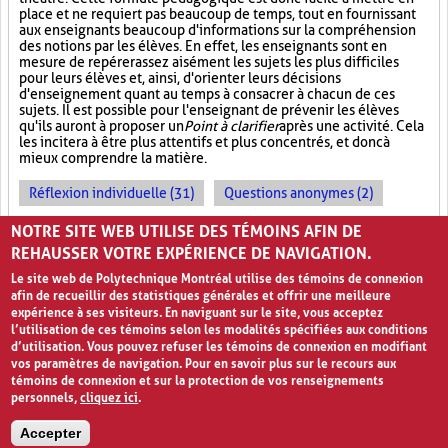
place et ne requiert pas beaucoup de temps, tout en fournissant
aux enseignants beaucoup d'informations sur la compréhension
des notions par les élèves. En effet, les enseignants sont en
mesure de repérer assez aisément les sujets les plus difficiles
pour leurs élèves et, ainsi, d'orienter leurs décisions
d'enseignement quant au temps à consacrer à chacun de ces
sujets. Il est possible pour l'enseignant de prévenir les élèves
qu'ils auront à proposer un
Point à clarifier
après une activité. Cela
les incitera à être plus attentifs et plus concentrés, et donc à
mieux comprendre la matière.
Réflexion individuelle (31)
Questions anonymes (2)
Enseignement magistral (5)
NOTRE SITE WEB UTILISE DES TÉMOINS AFIN DE
REHAUSSER VOTRE EXPÉRIENCE DE NAVIGATION.
Le site web de Polytechnique Montréal utilise des témoins de connexion
afin de recueillir des statistiques générales et offrir une meilleure
expérience à ses visiteurs. En naviguant sur le site, vous acceptez
l’utilisation de ces témoins selon les modalités spécifiées aux conditions
d’utilisation. Vous pouvez refuser les témoins de connexion en modifiant
vos paramètres de navigation. Pour en savoir plus sur le recours aux
témoins de connexion et sur la protection de vos renseignements
personnels,
cliquez ici
.
Avis de confidentialité et conditions d’utilisation
Accepter