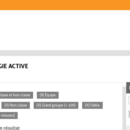
IE ACTIVE
classe et hors classe
(X) Équipe
(X) Hors classe
(X) Grand groupe (> 100)
(X) Faible
0 minutes)
n résultat