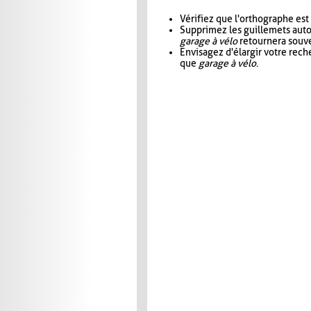
Vérifiez que l'orthographe est
Supprimez les guillemets aut
garage à vélo
retournera souve
Envisagez d'élargir votre rec
que
garage à vélo
.