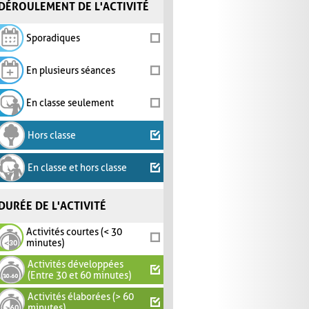
DÉROULEMENT DE L'ACTIVITÉ
Sporadiques
En plusieurs séances
En classe seulement
Hors classe
En classe et hors classe
DURÉE DE L'ACTIVITÉ
Activités courtes (< 30
minutes)
Activités développées
(Entre 30 et 60 minutes)
Activités élaborées (> 60
minutes)