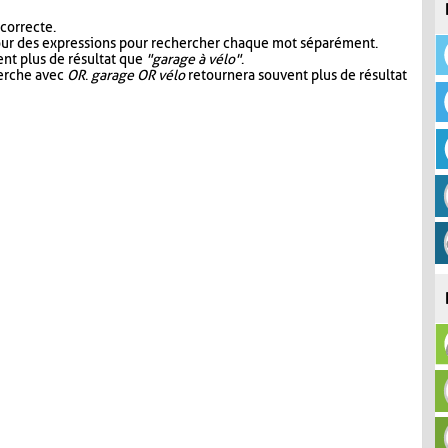
 correcte.
our des expressions pour rechercher chaque mot séparément.
nt plus de résultat que
"garage à vélo"
.
herche avec
OR
.
garage OR vélo
retournera souvent plus de résultat