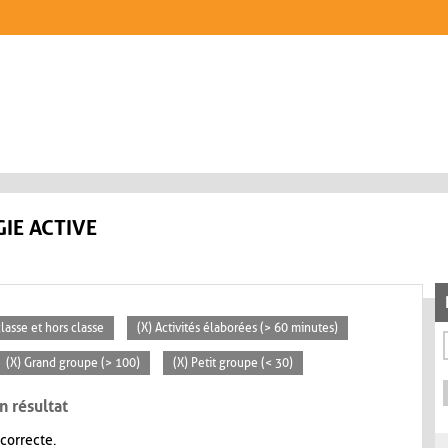
IE ACTIVE
classe et hors classe
(X) Activités élaborées (> 60 minutes)
(X) Grand groupe (> 100)
(X) Petit groupe (< 30)
n résultat
 correcte.