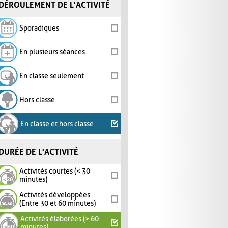
DÉROULEMENT DE L'ACTIVITÉ
Sporadiques
En plusieurs séances
En classe seulement
Hors classe
En classe et hors classe
DURÉE DE L'ACTIVITÉ
Activités courtes (< 30
minutes)
Activités développées
(Entre 30 et 60 minutes)
Activités élaborées (> 60
minutes)