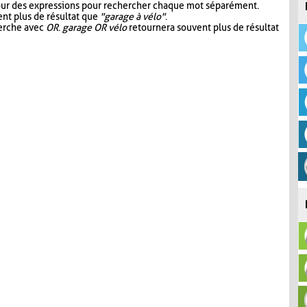
our des expressions pour rechercher chaque mot séparément.
nt plus de résultat que
"garage à vélo"
.
herche avec
OR
.
garage OR vélo
retournera souvent plus de résultat