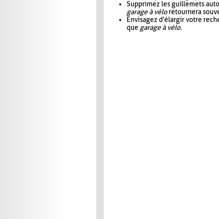
Supprimez les guillemets aut
garage à vélo
retournera souve
Envisagez d'élargir votre rec
que
garage à vélo
.