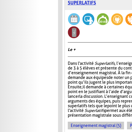
SUPERLATIFS
Le +
Dans l'activité
Superlatifs
, l’ensei
de 3 à 5 élèves et présente du con
d’enseignement magistral. À la fin d
demande aux équipes de noter un pr
point qu’ils jugent le plus importan
Ensuite, il demande à certaines éq
point en le justifiant à l’aide d’ar
lancer la discussion. L’enseignant 
arguments des équipes, puis repre
superlatifs tels que le point le plu
l'activité
Superlatifs
permet aux élè
présentation magistrale sous différ
Enseignement magistral (5)
P