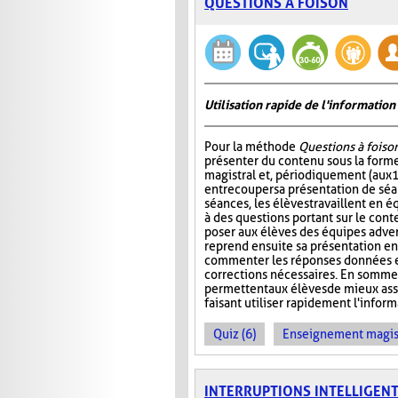
QUESTIONS À FOISON
Utilisation rapide de l'informati
Pour la méthode
Questions à foiso
présenter du contenu sous la for
magistral et, périodiquement (aux 
entrecouper sa présentation de séa
séances, les élèves travaillent en é
à des questions portant sur le cont
poser aux élèves des équipes adver
reprend ensuite sa présentation en
commenter les réponses données et
corrections nécessaires. En somme
permettent aux élèves de mieux ass
faisant utiliser rapidement l'info
Quiz (6)
Enseignement magist
INTERRUPTIONS INTELLIGEN