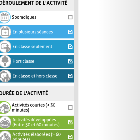
DÉROULEMENT DE L'ACTIVITÉ
Sporadiques
En plusieurs séances
En classe seulement
Hors classe
En classe et hors classe
DURÉE DE L'ACTIVITÉ
Activités courtes (< 30
minutes)
Activités développées
(Entre 30 et 60 minutes)
Activités élaborées (> 60
minutes)