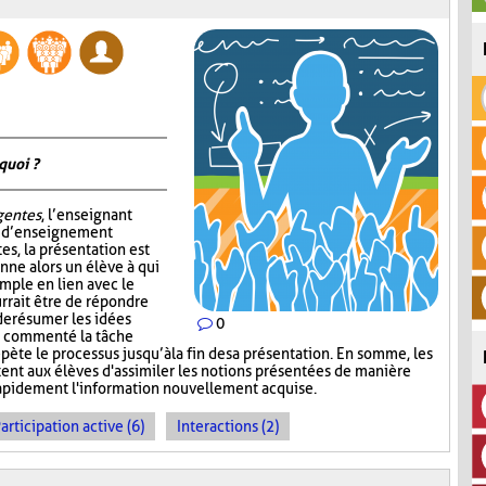
quoi ?
igentes
, l’enseignant
e d’enseignement
tes, la présentation est
nne alors un élève à qui
mple en lien avec le
rrait être de répondre
de résumer les idées
0
ir commenté la tâche
épète le processus jusqu’à la fin de sa présentation. En somme, les
nt aux élèves d'assimiler les notions présentées de manière
 rapidement l'information nouvellement acquise.
articipation active (6)
Interactions (2)