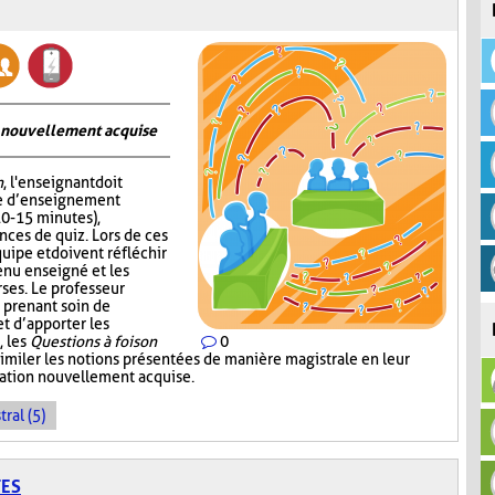
on nouvellement acquise
n
, l'enseignant doit
me d’enseignement
10-15 minutes),
nces de quiz. Lors de ces
quipe et doivent réfléchir
enu enseigné et les
ses. Le professeur
 prenant soin de
 d’apporter les
, les
Questions à foison
0
imiler les notions présentées de manière magistrale en leur
rmation nouvellement acquise.
ral (5)
TES