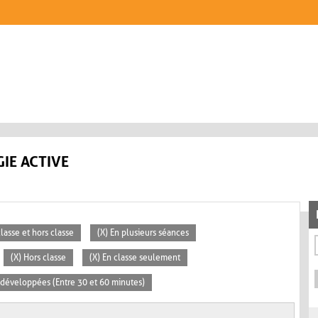
IE ACTIVE
classe et hors classe
(X) En plusieurs séances
(X) Hors classe
(X) En classe seulement
s développées (Entre 30 et 60 minutes)