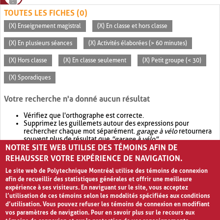
TOUTES LES FICHES (0)
(X) Enseignement magistral
(X) En classe et hors classe
(X) En plusieurs séances
(X) Activités élaborées (> 60 minutes)
(X) Hors classe
(X) En classe seulement
(X) Petit groupe (< 30)
(X) Sporadiques
Votre recherche n'a donné aucun résultat
Vérifiez que l'orthographe est correcte.
Supprimez les guillemets autour des expressions pour
rechercher chaque mot séparément.
garage à vélo
retournera
souvent plus de résultat que
"garage à vélo"
.
NOTRE SITE WEB UTILISE DES TÉMOINS AFIN DE
Envisagez d'élargir votre recherche avec
OR
.
garage OR vélo
retournera souvent plus de résultat que
garage à vélo
.
REHAUSSER VOTRE EXPÉRIENCE DE NAVIGATION.
Le site web de Polytechnique Montréal utilise des témoins de connexion
afin de recueillir des statistiques générales et offrir une meilleure
expérience à ses visiteurs. En naviguant sur le site, vous acceptez
l’utilisation de ces témoins selon les modalités spécifiées aux conditions
d’utilisation. Vous pouvez refuser les témoins de connexion en modifiant
vos paramètres de navigation. Pour en savoir plus sur le recours aux