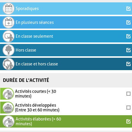
Sporadiques
En plusieurs séances
En classe seulement
Hors classe
En classe et hors classe
DURÉE DE L'ACTIVITÉ
Activités courtes (< 30
minutes)
Activités développées
(Entre 30 et 60 minutes)
Activités élaborées (> 60
minutes)