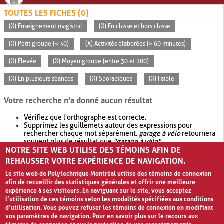
TOUTES LES FICHES (0)
(X) Enseignement magistral
(X) En classe et hors classe
(X) Petit groupe (< 30)
(X) Activités élaborées (> 60 minutes)
(X) Élevée
(X) Moyen groupe (entre 30 et 100)
(X) En plusieurs séances
(X) Sporadiques
(X) Faible
Votre recherche n'a donné aucun résultat
Vérifiez que l'orthographe est correcte.
Supprimez les guillemets autour des expressions pour
rechercher chaque mot séparément.
garage à vélo
retournera
souvent plus de résultat que
"garage à vélo"
.
NOTRE SITE WEB UTILISE DES TÉMOINS AFIN DE
Envisagez d'élargir votre recherche avec
OR
.
garage OR vélo
retournera souvent plus de résultat que
garage à vélo
.
REHAUSSER VOTRE EXPÉRIENCE DE NAVIGATION.
Le site web de Polytechnique Montréal utilise des témoins de connexion
afin de recueillir des statistiques générales et offrir une meilleure
expérience à ses visiteurs. En naviguant sur le site, vous acceptez
l’utilisation de ces témoins selon les modalités spécifiées aux conditions
d’utilisation. Vous pouvez refuser les témoins de connexion en modifiant
vos paramètres de navigation. Pour en savoir plus sur le recours aux