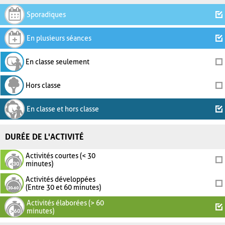
Sporadiques
En plusieurs séances
En classe seulement
Hors classe
En classe et hors classe
DURÉE DE L'ACTIVITÉ
Activités courtes (< 30
minutes)
Activités développées
(Entre 30 et 60 minutes)
Activités élaborées (> 60
minutes)