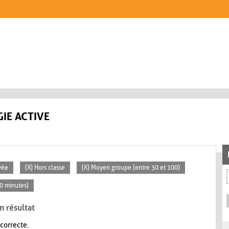
IE ACTIVE
vée
(X) Hors classe
(X) Moyen groupe (entre 30 et 100)
30 minutes)
n résultat
 correcte.