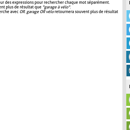
our des expressions pour rechercher chaque mot séparément.
nt plus de résultat que
"garage à vélo"
.
herche avec
OR
.
garage OR vélo
retournera souvent plus de résultat