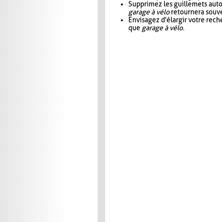
Supprimez les guillemets aut
garage à vélo
retournera souve
Envisagez d'élargir votre rec
que
garage à vélo
.