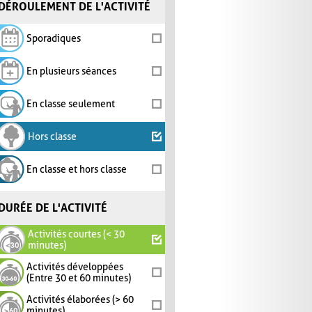
DÉROULEMENT DE L'ACTIVITÉ
Sporadiques
En plusieurs séances
En classe seulement
Hors classe
En classe et hors classe
DURÉE DE L'ACTIVITÉ
Activités courtes (< 30
minutes)
Activités développées
(Entre 30 et 60 minutes)
Activités élaborées (> 60
minutes)