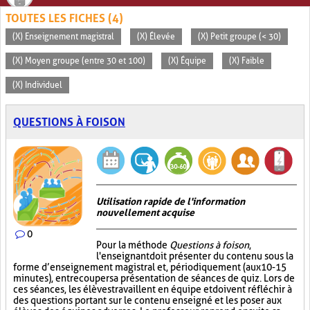
TOUTES LES FICHES (4)
(X) Enseignement magistral
(X) Élevée
(X) Petit groupe (< 30)
(X) Moyen groupe (entre 30 et 100)
(X) Équipe
(X) Faible
(X) Individuel
QUESTIONS À FOISON
Utilisation rapide de l'information
nouvellement acquise
0
Pour la méthode
Questions à foison
,
l'enseignant doit présenter du contenu sous la
forme d’enseignement magistral et, périodiquement (aux 10-15
minutes), entrecouper sa présentation de séances de quiz. Lors de
ces séances, les élèves travaillent en équipe et doivent réfléchir à
des questions portant sur le contenu enseigné et les poser aux