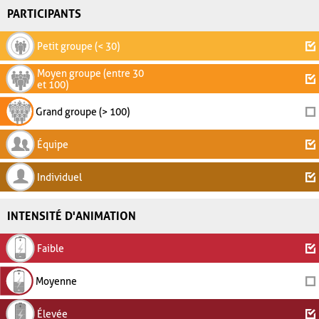
PARTICIPANTS
Petit groupe (< 30)
Moyen groupe (entre 30
et 100)
Grand groupe (> 100)
Équipe
Individuel
INTENSITÉ D'ANIMATION
Faible
Moyenne
Élevée