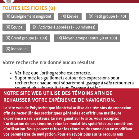
TOUTES LES FICHES (0)
(X) Enseignement magistral
(X) Élevée
(X) Petit groupe (< 30)
(X) Équipe
(X) Activités élaborées (> 60 minutes)
(X) Grand groupe (> 100)
(X) Moyen groupe (entre 30 et 100)
(X) Individuel
Votre recherche n'a donné aucun résultat
Vérifiez que l'orthographe est correcte.
Supprimez les guillemets autour des expressions pour
rechercher chaque mot séparément.
garage à vélo
retournera
souvent plus de résultat que
"garage à vélo"
.
NOTRE SITE WEB UTILISE DES TÉMOINS AFIN DE
Envisagez d'élargir votre recherche avec
OR
.
garage OR vélo
retournera souvent plus de résultat que
garage à vélo
.
REHAUSSER VOTRE EXPÉRIENCE DE NAVIGATION.
Le site web de Polytechnique Montréal utilise des témoins de connexion
afin de recueillir des statistiques générales et offrir une meilleure
expérience à ses visiteurs. En naviguant sur le site, vous acceptez
l’utilisation de ces témoins selon les modalités spécifiées aux conditions
d’utilisation. Vous pouvez refuser les témoins de connexion en modifiant
vos paramètres de navigation. Pour en savoir plus sur le recours aux