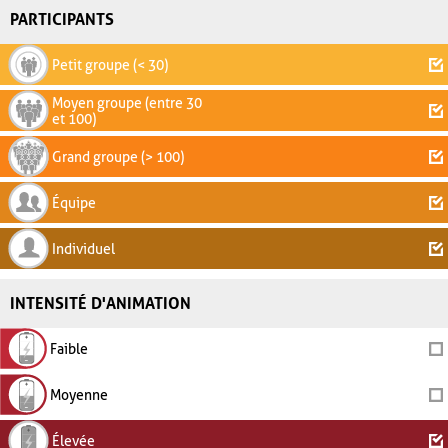
PARTICIPANTS
Petit groupe (< 30)
Moyen groupe (entre 30
et 100)
Grand groupe (> 100)
Équipe
Individuel
INTENSITÉ D'ANIMATION
Faible
Moyenne
Élevée