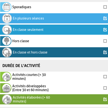
Sporadiques
En plusieurs séances
En classe seulement
Hors classe
En classe et hors classe
DURÉE DE L'ACTIVITÉ
Activités courtes (< 30
minutes)
Activités développées
(Entre 30 et 60 minutes)
Activités élaborées (> 60
minutes)