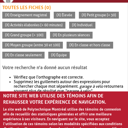
TOUTES LES FICHES (0)
(X) Enseignement magistral
(X) Élevée
(X) Petit groupe (< 30)
(X) Activités élaborées (> 60 minutes)
(X) Individuel
(X) Grand groupe (> 100)
(X) En plusieurs séances
(X) Moyen groupe (entre 30 et 100)
(X) En classe et hors classe
(X) En classe seulement
(X) Équipe
Votre recherche n'a donné aucun résultat
Vérifiez que l'orthographe est correcte.
Supprimez les guillemets autour des expressions pour
rechercher chaque mot séparément.
garage à vélo
retournera
souvent plus de résultat que
"garage à vélo"
.
NOTRE SITE WEB UTILISE DES TÉMOINS AFIN DE
Envisagez d'élargir votre recherche avec
OR
.
garage OR vélo
retournera souvent plus de résultat que
garage à vélo
.
REHAUSSER VOTRE EXPÉRIENCE DE NAVIGATION.
Le site web de Polytechnique Montréal utilise des témoins de connexion
afin de recueillir des statistiques générales et offrir une meilleure
expérience à ses visiteurs. En naviguant sur le site, vous acceptez
l’utilisation de ces témoins selon les modalités spécifiées aux conditions