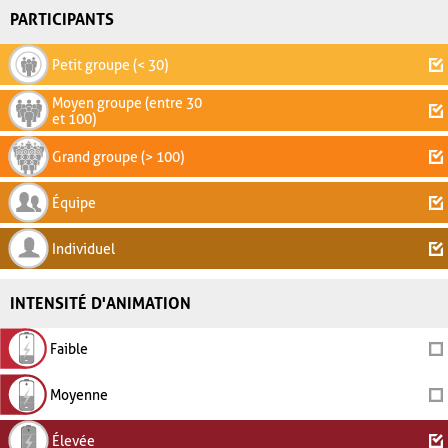
PARTICIPANTS
Petit groupe (< 30)
Moyen groupe (entre 30
et 100)
Grand groupe (> 100)
Équipe
Individuel
INTENSITÉ D'ANIMATION
Faible
Moyenne
Élevée