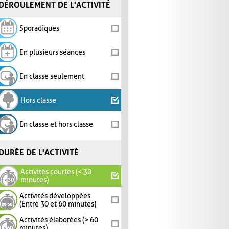
DÉROULEMENT DE L'ACTIVITÉ
Sporadiques
En plusieurs séances
En classe seulement
Hors classe
En classe et hors classe
DURÉE DE L'ACTIVITÉ
Activités courtes (< 30
minutes)
Activités développées
(Entre 30 et 60 minutes)
Activités élaborées (> 60
minutes)