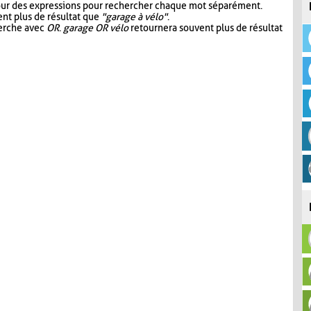
our des expressions pour rechercher chaque mot séparément.
nt plus de résultat que
"garage à vélo"
.
herche avec
OR
.
garage OR vélo
retournera souvent plus de résultat