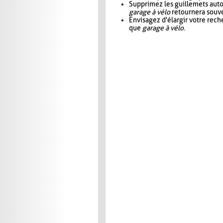
Supprimez les guillemets aut
garage à vélo
retournera souve
Envisagez d'élargir votre rec
que
garage à vélo
.