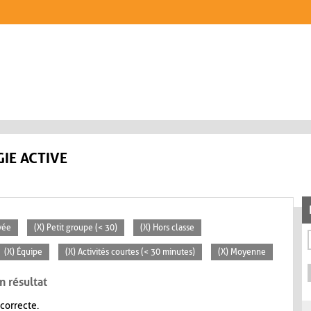
IE ACTIVE
vée
(X) Petit groupe (< 30)
(X) Hors classe
(X) Équipe
(X) Activités courtes (< 30 minutes)
(X) Moyenne
n résultat
 correcte.