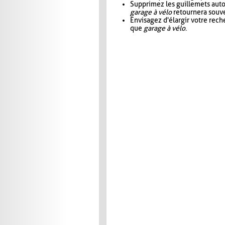
Supprimez les guillemets aut
garage à vélo
retournera souve
Envisagez d'élargir votre rec
que
garage à vélo
.