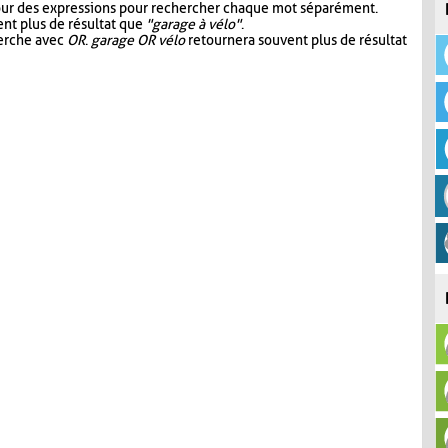
our des expressions pour rechercher chaque mot séparément.
nt plus de résultat que
"garage à vélo"
.
herche avec
OR
.
garage OR vélo
retournera souvent plus de résultat