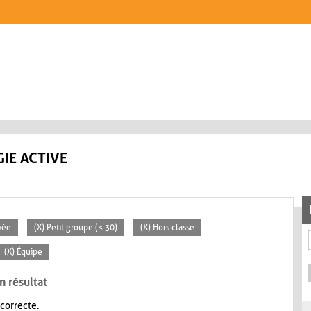
IE ACTIVE
vée
(X) Petit groupe (< 30)
(X) Hors classe
(X) Équipe
n résultat
 correcte.