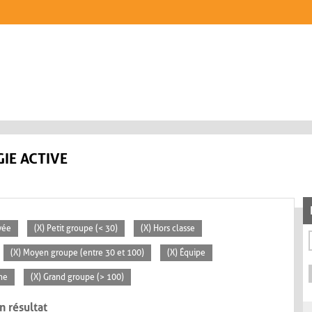
IE ACTIVE
vée
(X) Petit groupe (< 30)
(X) Hors classe
(X) Moyen groupe (entre 30 et 100)
(X) Équipe
ne
(X) Grand groupe (> 100)
n résultat