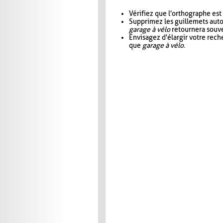
Vérifiez que l'orthographe est
Supprimez les guillemets aut
garage à vélo
retournera souve
Envisagez d'élargir votre rec
que
garage à vélo
.