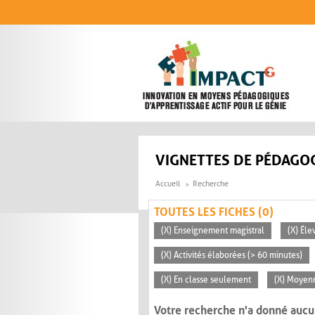
Aller au contenu principal
VIGNETTES DE PÉDAGOG
Accueil
Recherche
TOUTES LES FICHES (0)
(X) Enseignement magistral
(X) Éle
(X) Activités élaborées (> 60 minutes)
(X) En classe seulement
(X) Moyen
Votre recherche n'a donné aucu