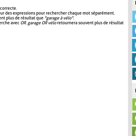
 correcte.
our des expressions pour rechercher chaque mot séparément.
nt plus de résultat que
"garage à vélo"
.
herche avec
OR
.
garage OR vélo
retournera souvent plus de résultat