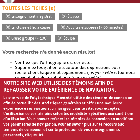
TOUTES LES FICHES (0)
(X) Enseignement magistral
(X) Élevée
(X) En classe et hors classe
(X) Activités élaborées (> 60 minutes)
(X) Grand groupe (> 100)
(X) Équipe
Votre recherche n'a donné aucun résultat
Vérifiez que l'orthographe est correcte.
Supprimez les guillemets autour des expressions pour
rechercher chaque mot séparément.
garage à vélo
retournera
souvent plus de résultat que
"garage à vélo"
.
NOTRE SITE WEB UTILISE DES TÉMOINS AFIN DE
Envisagez d'élargir votre recherche avec
OR
.
garage OR vélo
retournera souvent plus de résultat que
garage à vélo
.
REHAUSSER VOTRE EXPÉRIENCE DE NAVIGATION.
Le site web de Polytechnique Montréal utilise des témoins de connexion
afin de recueillir des statistiques générales et offrir une meilleure
expérience à ses visiteurs. En naviguant sur le site, vous acceptez
l’utilisation de ces témoins selon les modalités spécifiées aux conditions
d’utilisation. Vous pouvez refuser les témoins de connexion en modifiant
vos paramètres de navigation. Pour en savoir plus sur le recours aux
témoins de connexion et sur la protection de vos renseignements
personnels,
cliquez ici
.
Avis de confidentialité et conditions d’utilisation