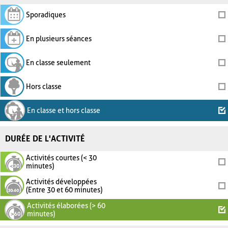
Sporadiques
En plusieurs séances
En classe seulement
Hors classe
En classe et hors classe
DURÉE DE L'ACTIVITÉ
Activités courtes (< 30
minutes)
Activités développées
(Entre 30 et 60 minutes)
Activités élaborées (> 60
minutes)